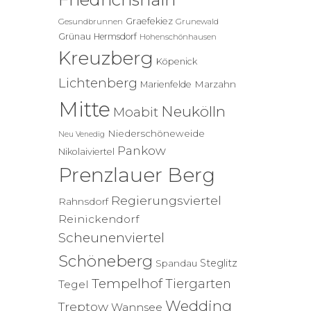
Graefekiez
Gesundbrunnen
Grunewald
Grünau
Hermsdorf
Hohenschönhausen
Kreuzberg
Köpenick
Lichtenberg
Marzahn
Marienfelde
Mitte
Neukölln
Moabit
Niederschöneweide
Neu Venedig
Pankow
Nikolaiviertel
Prenzlauer Berg
Regierungsviertel
Rahnsdorf
Reinickendorf
Scheunenviertel
Schöneberg
Steglitz
Spandau
Tempelhof
Tiergarten
Tegel
Wedding
Treptow
Wannsee