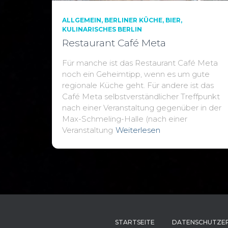
ALLGEMEIN
BERLINER KÜCHE
BIER
KULINARISCHES BERLIN
Restaurant Café Meta
Für manche ist das Restaurant Café Meta
noch ein Geheimtipp, wenn es um gute
regionale Küche geht. Für andere ist das
Café Meta selbstverständlicher Treffpunkt
nach einer Veranstaltung gegenüber in der
Max-Schmeling-Halle (nach einer
Veranstaltung
Weiterlesen
STARTSEITE
DATENSCHUTZE