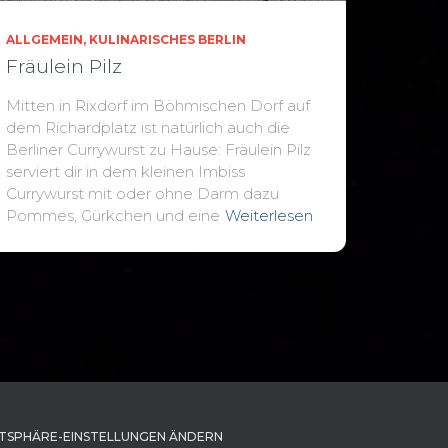
ALLGEMEIN
KULINARISCHES BERLIN
Fräulein Pilz
Mitten in Rixdorf im Böhmischen Dorf auf
dem Richardplatz ist natürlich auch die
Berliner Currywurst zu Hause: Fräulein Pilz
serviert dir in dem kleinen Imbiss
Currywurst mit oder ohne Darm dazu
Pommes, Gürkchen und eine
Weiterlesen
TSPHÄRE-EINSTELLUNGEN ÄNDERN