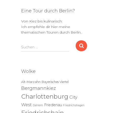
Eine Tour durch Berlin?
Von Kiez bis kulinarisch:
Ich empfehle dir hier meine
thematischen Touren durch Berlin.
S
Suchen …
u
c
h
e
Wolke
n
n
Alt-Marzahn
Bayerisches Viertel
a
Bergmannkiez
c
h
Charlottenburg
City
:
West
Friedenau
Dahlem
Friedrichshagen
Friedrichshain