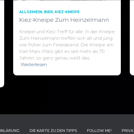
ALLGEMEIN
BIER
KIEZ-KNEIPE
Kiez-Kneipe Zum Heinzelmann
Kneipe und Kiez-Treff für alle: In der Kneipe
Zum Heinzelmann treffen sich alt und jung
wie früher zum Feierabend. Die Kneipe am
Karl-Marx-Platz gibt es seit mehr als 70
Jahren, so ganz genau weiß das
Weiterlesen
RKLÄRUNG
DIE KARTE ZU DEN TIPPS
FOLLOW ME!
PRIVA