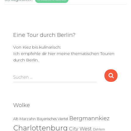
Eine Tour durch Berlin?
Von Kiez bis kulinarisch:
Ich empfehle dir hier meine thematischen Touren
durch Berlin.
S
Suchen …
u
c
h
e
Wolke
n
n
Bergmannkiez
Alt-Marzahn
Bayerisches Viertel
a
c
Charlottenburg
City West
Dahlem