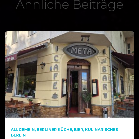
Ähnliche Beiträge
ALLGEMEIN
BERLINER KÜCHE
BIER
KULINARISCHES
BERLIN