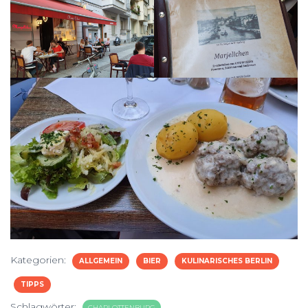
Kategorien:
ALLGEMEIN
BIER
KULINARISCHES BERLIN
TIPPS
Schlagwörter:
CHARLOTTENBURG