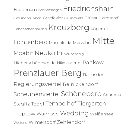
h
Friedrichshain
:
Friedenau
Friedrichshagen
Graefekiez
Grünau
Hermsdorf
Gesundbrunnen
Grunewald
Kreuzberg
Köpenick
Hohenschönhausen
Mitte
Lichtenberg
Marzahn
Marienfelde
Neukölln
Moabit
Neu Venedig
Pankow
Niederschöneweide
Nikolaiviertel
Prenzlauer Berg
Rahnsdorf
Regierungsviertel
Reinickendorf
Schöneberg
Scheunenviertel
Spandau
Tempelhof
Tiergarten
Tegel
Steglitz
Wedding
Treptow
Wannsee
Weißensee
Zehlendorf
Wilmersdorf
Westend