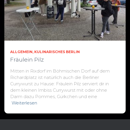
ALLGEMEIN
KULINARISCHES BERLIN
Fräulein Pilz
Mitten in Rixdorf im Böhmischen Dorf auf dem
Richardplatz ist natürlich auch die Berliner
Currywurst zu Hause: Fräulein Pilz serviert dir in
dem kleinen Imbiss Currywurst mit oder ohne
Darm dazu Pommes, Gürkchen und eine
Weiterlesen