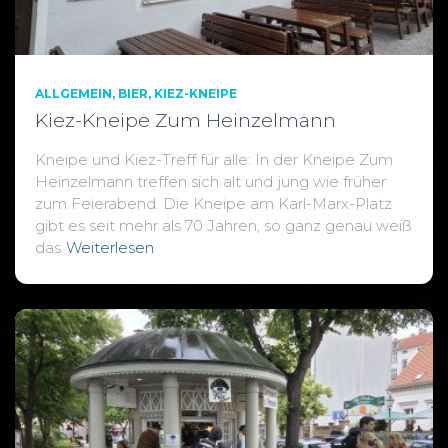
ALLGEMEIN
BIER
KIEZ-KNEIPE
Kiez-Kneipe Zum Heinzelmann
Kneipe und Kiez-Treff für alle: In der Kneipe Zum
Heinzelmann treffen sich alt und jung wie früher
zum Feierabend. Die Kneipe am Karl-Marx-Platz
gibt es seit mehr als 70 Jahren, so ganz genau weiß
das
Weiterlesen