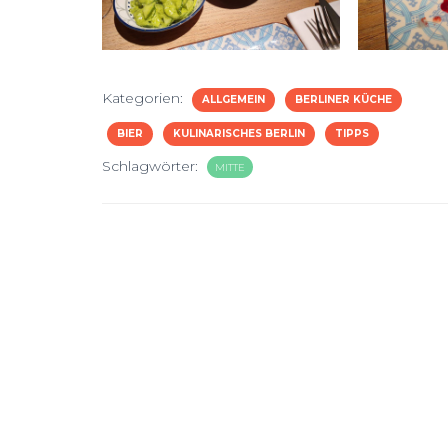
Kategorien:
ALLGEMEIN
BERLINER KÜCHE
BIER
KULINARISCHES BERLIN
TIPPS
Schlagwörter:
MITTE