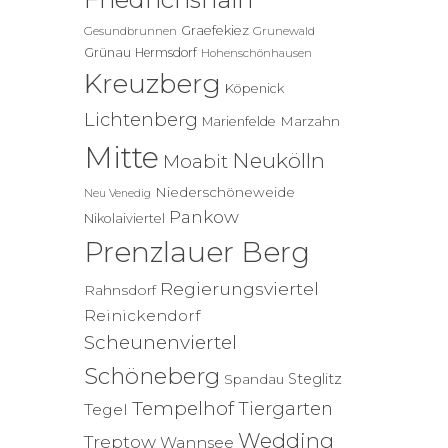
Graefekiez
Gesundbrunnen
Grunewald
Grünau
Hermsdorf
Hohenschönhausen
Kreuzberg
Köpenick
Lichtenberg
Marzahn
Marienfelde
Mitte
Neukölln
Moabit
Niederschöneweide
Neu Venedig
Pankow
Nikolaiviertel
Prenzlauer Berg
Regierungsviertel
Rahnsdorf
Reinickendorf
Scheunenviertel
Schöneberg
Steglitz
Spandau
Tempelhof
Tiergarten
Tegel
Wedding
Treptow
Wannsee