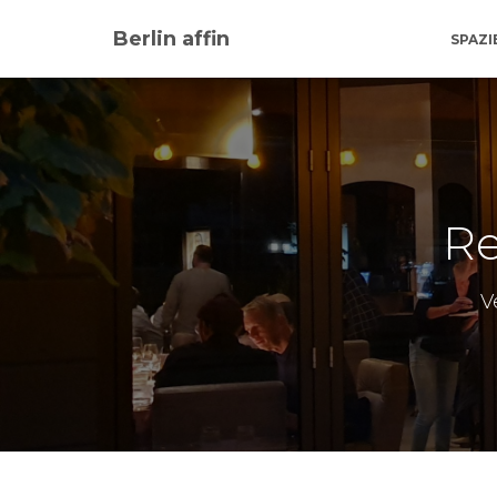
Berlin affin
SPAZ
Re
V