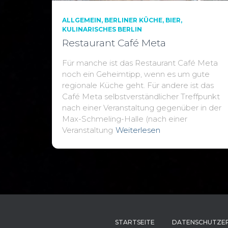
ALLGEMEIN
BERLINER KÜCHE
BIER
KULINARISCHES BERLIN
Restaurant Café Meta
Für manche ist das Restaurant Café Meta
noch ein Geheimtipp, wenn es um gute
regionale Küche geht. Für andere ist das
Café Meta selbstverständlicher Treffpunkt
nach einer Veranstaltung gegenüber in der
Max-Schmeling-Halle (nach einer
Veranstaltung
Weiterlesen
STARTSEITE
DATENSCHUTZE