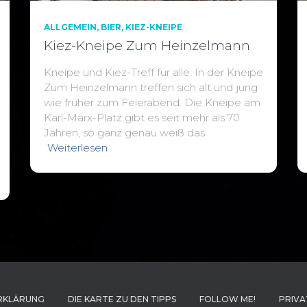
ALLGEMEIN
BIER
KIEZ-KNEIPE
Kiez-Kneipe Zum Heinzelmann
Kneipe und Kiez-Treff für alle: In der Kneipe
Zum Heinzelmann treffen sich alt und jung
wie früher zum Feierabend. Die Kneipe am
Karl-Marx-Platz gibt es seit mehr als 70
Jahren, so ganz genau weiß das
Weiterlesen
RKLÄRUNG
DIE KARTE ZU DEN TIPPS
FOLLOW ME!
PRIVA