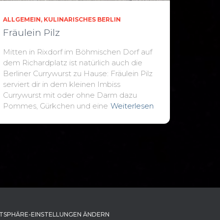
ALLGEMEIN
KULINARISCHES BERLIN
Fräulein Pilz
Mitten in Rixdorf im Böhmischen Dorf auf
dem Richardplatz ist natürlich auch die
Berliner Currywurst zu Hause: Fräulein Pilz
serviert dir in dem kleinen Imbiss
Currywurst mit oder ohne Darm dazu
Pommes, Gürkchen und eine
Weiterlesen
TSPHÄRE-EINSTELLUNGEN ÄNDERN