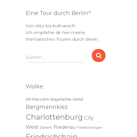
Eine Tour durch Berlin?
Von Kiez bis kulinarisch:
Ich empfehle dir hier meine
thematischen Touren durch Berlin.
S
Suchen …
u
c
h
e
Wolke
n
n
Alt-Marzahn
Bayerisches Viertel
a
Bergmannkiez
c
h
Charlottenburg
City
:
West
Friedenau
Dahlem
Friedrichshagen
Friedrichshain