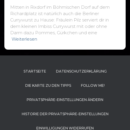
Mitten in Rixdorf im Böhmischen Dorf auf dem
Richardplatz ist natürlich auch die Berliner
Currywurst zu Hause: Fräulein Pilz serviert dir in
dem kleinen Imbiss Currywurst mit oder ohne
Darm dazu Pommes, Gürkchen und eine
Weiterlesen
STARTSEITE
DATENSCHUTZERKLÄRUNG
DIE KARTE ZU DEN TIPPS
FOLLOW ME!
PRIVATSPHÄRE-EINSTELLUNGEN ÄNDERN
HISTORIE DER PRIVATSPHÄRE-EINSTELLUNGEN
EINWILLIGUNGEN WIDERRUFEN