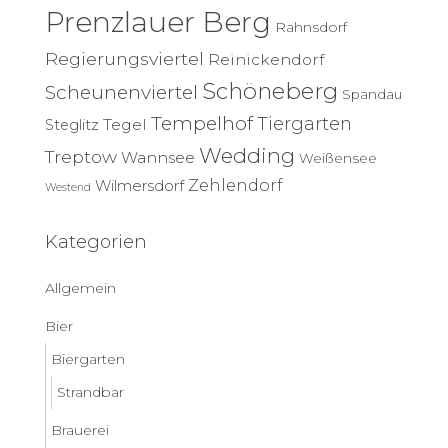
Prenzlauer Berg
Rahnsdorf
Regierungsviertel
Reinickendorf
Schöneberg
Scheunenviertel
Spandau
Tempelhof
Tiergarten
Tegel
Steglitz
Wedding
Treptow
Wannsee
Weißensee
Zehlendorf
Wilmersdorf
Westend
Kategorien
Allgemein
Bier
Biergarten
Strandbar
Brauerei