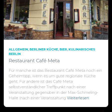
ALLGEMEIN
BERLINER KÜCHE
BIER
KULINARISCHES
BERLIN
Restaurant Café Meta
Für manche ist das Restaurant Café Meta noch ein
Geheimtipp, wenn es um gute regionale Küche
geht. Für andere ist das Café Meta
selbstverständlicher Treffpunkt nach einer
Veranstaltung gegenüber in der Max-Schmeling-
Halle (nach einer Veranstaltung
Weiterlesen