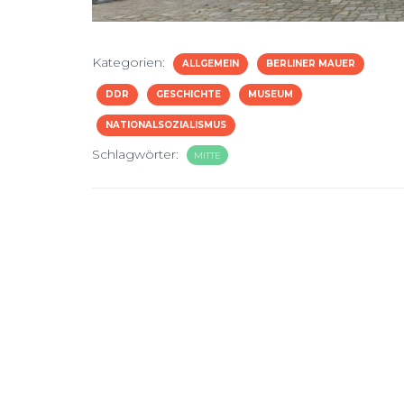
Kategorien:
ALLGEMEIN
BERLINER MAUER
DDR
GESCHICHTE
MUSEUM
NATIONALSOZIALISMUS
Schlagwörter:
MITTE