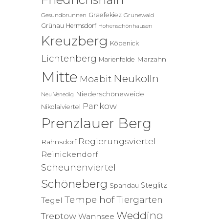
Graefekiez
Gesundbrunnen
Grunewald
Grünau
Hermsdorf
Hohenschönhausen
Kreuzberg
Köpenick
Lichtenberg
Marzahn
Marienfelde
Mitte
Neukölln
Moabit
Niederschöneweide
Neu Venedig
Pankow
Nikolaiviertel
Prenzlauer Berg
Regierungsviertel
Rahnsdorf
Reinickendorf
Scheunenviertel
Schöneberg
Steglitz
Spandau
Tempelhof
Tiergarten
Tegel
Wedding
Treptow
Wannsee