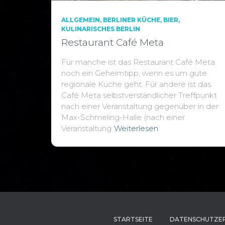
ALLGEMEIN
BERLINER KÜCHE
BIER
KULINARISCHES BERLIN
Restaurant Café Meta
Für manche ist das Restaurant Café Meta
noch ein Geheimtipp, wenn es um gute
regionale Küche geht. Für andere ist das
Café Meta selbstverständlicher Treffpunkt
nach einer Veranstaltung gegenüber in der
Max-Schmeling-Halle (nach einer
Veranstaltung
Weiterlesen
STARTSEITE
DATENSCHUTZE