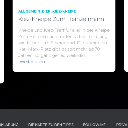
ALLGEMEIN
BIER
KIEZ-KNEIPE
Kiez-Kneipe Zum Heinzelmann
Kneipe und Kiez-Treff für alle: In der Kneipe
Zum Heinzelmann treffen sich alt und jung
wie früher zum Feierabend. Die Kneipe am
Karl-Marx-Platz gibt es seit mehr als 70
Jahren, so ganz genau weiß das
Weiterlesen
RKLÄRUNG
DIE KARTE ZU DEN TIPPS
FOLLOW ME!
PRIVA