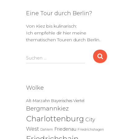
Eine Tour durch Berlin?
Von Kiez bis kulinarisch:
Ich empfehle dir hier meine
thematischen Touren durch Berlin.
S
Suchen …
u
c
h
e
Wolke
n
n
Alt-Marzahn
Bayerisches Viertel
a
Bergmannkiez
c
h
Charlottenburg
City
:
West
Friedenau
Dahlem
Friedrichshagen
Friedrichshain