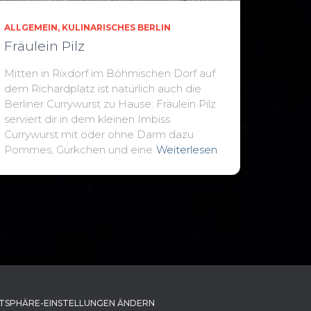
ALLGEMEIN
KULINARISCHES BERLIN
Fräulein Pilz
Mitten in Rixdorf im Böhmischen Dorf auf
dem Richardplatz ist natürlich auch die
Berliner Currywurst zu Hause: Fräulein Pilz
serviert dir in dem kleinen Imbiss
Currywurst mit oder ohne Darm dazu
Pommes, Gürkchen und eine
Weiterlesen
TSPHÄRE-EINSTELLUNGEN ÄNDERN