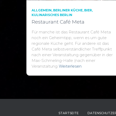
ALLGEMEIN
BERLINER KÜCHE
BIER
KULINARISCHES BERLIN
Restaurant Café Meta
Für manche ist das Restaurant Café Meta
noch ein Geheimtipp, wenn es um gute
regionale Küche geht. Für andere ist das
Café Meta selbstverständlicher Treffpunkt
nach einer Veranstaltung gegenüber in der
Max-Schmeling-Halle (nach einer
Veranstaltung
Weiterlesen
STARTSEITE
DATENSCHUTZE