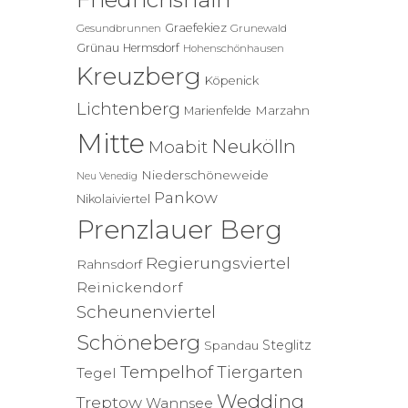
Graefekiez
Gesundbrunnen
Grunewald
Grünau
Hermsdorf
Hohenschönhausen
Kreuzberg
Köpenick
Lichtenberg
Marzahn
Marienfelde
Mitte
Neukölln
Moabit
Niederschöneweide
Neu Venedig
Pankow
Nikolaiviertel
Prenzlauer Berg
Regierungsviertel
Rahnsdorf
Reinickendorf
Scheunenviertel
Schöneberg
Steglitz
Spandau
Tempelhof
Tiergarten
Tegel
Wedding
Treptow
Wannsee