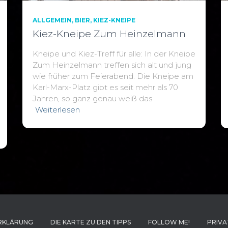
ALLGEMEIN
BIER
KIEZ-KNEIPE
Kiez-Kneipe Zum Heinzelmann
Kneipe und Kiez-Treff für alle: In der Kneipe
Zum Heinzelmann treffen sich alt und jung
wie früher zum Feierabend. Die Kneipe am
Karl-Marx-Platz gibt es seit mehr als 70
Jahren, so ganz genau weiß das
Weiterlesen
RKLÄRUNG
DIE KARTE ZU DEN TIPPS
FOLLOW ME!
PRIVA