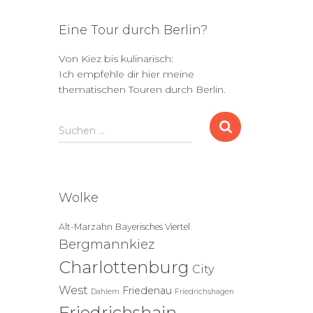
Eine Tour durch Berlin?
Von Kiez bis kulinarisch:
Ich empfehle dir hier meine
thematischen Touren durch Berlin.
S
Suchen …
u
c
h
e
Wolke
n
n
Alt-Marzahn
Bayerisches Viertel
a
Bergmannkiez
c
h
Charlottenburg
City
:
West
Friedenau
Dahlem
Friedrichshagen
Friedrichshain