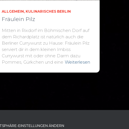
ALLGEMEIN
KULINARISCHES BERLIN
Fräulein Pilz
Mitten in Rixdorf im Böhmischen Dorf auf
dem Richardplatz ist natürlich auch die
Berliner Currywurst zu Hause: Fräulein Pilz
serviert dir in dem kleinen Imbiss
Currywurst mit oder ohne Darm dazu
Pommes, Gürkchen und eine
Weiterlesen
TSPHÄRE-EINSTELLUNGEN ÄNDERN