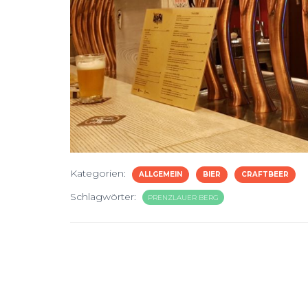
Kategorien:
ALLGEMEIN
BIER
CRAFTBEER
Schlagwörter:
PRENZLAUER BERG