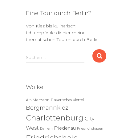
Eine Tour durch Berlin?
Von Kiez bis kulinarisch:
Ich empfehle dir hier meine
thematischen Touren durch Berlin.
S
Suchen …
u
c
h
e
Wolke
n
n
Alt-Marzahn
Bayerisches Viertel
a
Bergmannkiez
c
h
Charlottenburg
City
:
West
Friedenau
Dahlem
Friedrichshagen
Friedrichshain