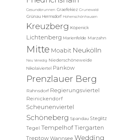
Graefekiez
Gesundbrunnen
Grunewald
Grünau
Hermsdorf
Hohenschönhausen
Kreuzberg
Köpenick
Lichtenberg
Marzahn
Marienfelde
Mitte
Neukölln
Moabit
Niederschöneweide
Neu Venedig
Pankow
Nikolaiviertel
Prenzlauer Berg
Regierungsviertel
Rahnsdorf
Reinickendorf
Scheunenviertel
Schöneberg
Steglitz
Spandau
Tempelhof
Tiergarten
Tegel
Wedding
Treptow
Wannsee