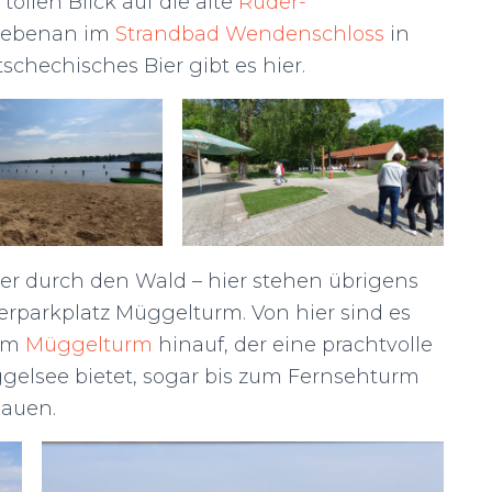
ollen Blick auf die alte
Ruder-
nebenan im
Strandbad Wendenschloss
in
chechisches Bier gibt es hier.
er durch den Wald – hier stehen übrigens
rparkplatz Müggelturm. Von hier sind es
zum
Müggelturm
hinauf, der eine prachtvolle
elsee bietet, sogar bis zum Fernsehturm
hauen.