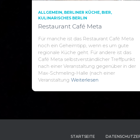
ALLGEMEIN
BERLINER KÜCHE
BIER
KULINARISCHES BERLIN
Restaurant Café Meta
Für manche ist das Restaurant Café Meta
noch ein Geheimtipp, wenn es um gute
regionale Küche geht. Für andere ist das
Café Meta selbstverständlicher Treffpunkt
nach einer Veranstaltung gegenüber in der
Max-Schmeling-Halle (nach einer
Veranstaltung
Weiterlesen
STARTSEITE
DATENSCHUTZE