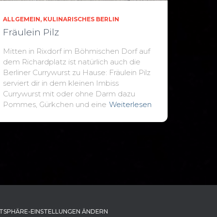
ALLGEMEIN
KULINARISCHES BERLIN
Fräulein Pilz
Mitten in Rixdorf im Böhmischen Dorf auf
dem Richardplatz ist natürlich auch die
Berliner Currywurst zu Hause: Fräulein Pilz
serviert dir in dem kleinen Imbiss
Currywurst mit oder ohne Darm dazu
Pommes, Gürkchen und eine
Weiterlesen
TSPHÄRE-EINSTELLUNGEN ÄNDERN