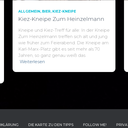
ALLGEMEIN
BIER
KIEZ-KNEIPE
Kiez-Kneipe Zum Heinzelmann
Kneipe und Kiez-Treff für alle: In der Kneipe
Zum Heinzelmann treffen sich alt und jung
wie früher zum Feierabend. Die Kneipe am
Karl-Marx-Platz gibt es seit mehr als 70
Jahren, so ganz genau weiß das
Weiterlesen
RKLÄRUNG
DIE KARTE ZU DEN TIPPS
FOLLOW ME!
PRIVA