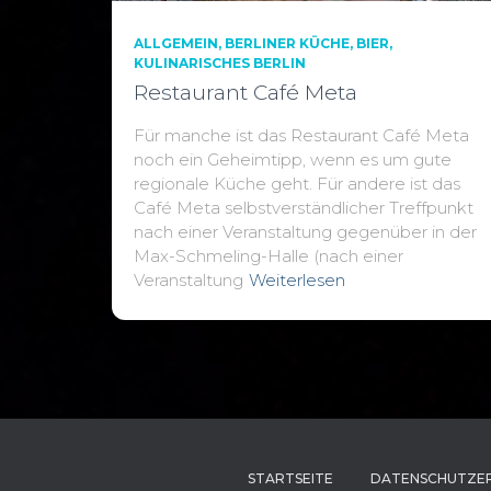
ALLGEMEIN
BERLINER KÜCHE
BIER
KULINARISCHES BERLIN
Restaurant Café Meta
Für manche ist das Restaurant Café Meta
noch ein Geheimtipp, wenn es um gute
regionale Küche geht. Für andere ist das
Café Meta selbstverständlicher Treffpunkt
nach einer Veranstaltung gegenüber in der
Max-Schmeling-Halle (nach einer
Veranstaltung
Weiterlesen
STARTSEITE
DATENSCHUTZE