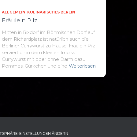
ALLGEMEIN
KULINARISCHES BERLIN
Fräulein Pilz
Mitten in Rixdorf im Böhmischen Dorf auf
dem Richardplatz ist natürlich auch die
Berliner Currywurst zu Hause: Fräulein Pilz
serviert dir in dem kleinen Imbiss
Currywurst mit oder ohne Darm dazu
Pommes, Gürkchen und eine
Weiterlesen
TSPHÄRE-EINSTELLUNGEN ÄNDERN