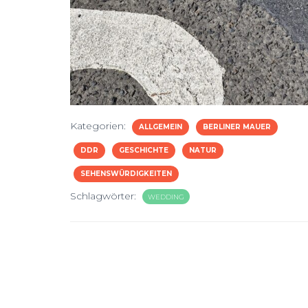
Kategorien:
ALLGEMEIN
BERLINER MAUER
DDR
GESCHICHTE
NATUR
SEHENSWÜRDIGKEITEN
Schlagwörter:
WEDDING