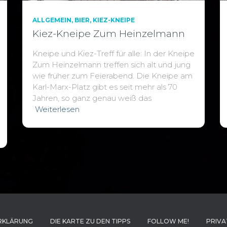
ALLGEMEIN
BIER
KIEZ-KNEIPE
Kiez-Kneipe Zum Heinzelmann
Kneipe und Kiez-Treff für alle: In der Kneipe
Zum Heinzelmann treffen sich alt und jung
wie früher zum Feierabend. Die Kneipe am
Karl-Marx-Platz gibt es seit mehr als 70
Jahren, so ganz genau weiß das
Weiterlesen
RKLÄRUNG
DIE KARTE ZU DEN TIPPS
FOLLOW ME!
PRIVA