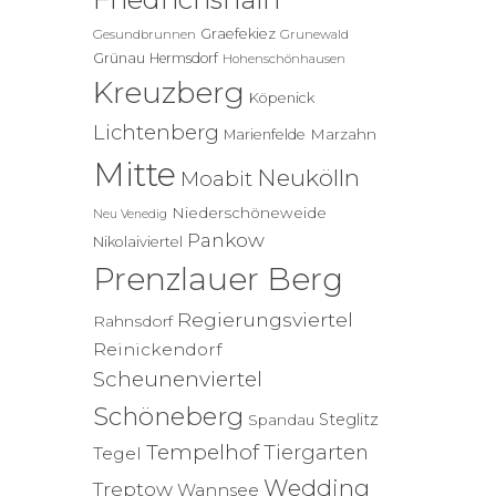
Graefekiez
Gesundbrunnen
Grunewald
Grünau
Hermsdorf
Hohenschönhausen
Kreuzberg
Köpenick
Lichtenberg
Marzahn
Marienfelde
Mitte
Neukölln
Moabit
Niederschöneweide
Neu Venedig
Pankow
Nikolaiviertel
Prenzlauer Berg
Regierungsviertel
Rahnsdorf
Reinickendorf
Scheunenviertel
Schöneberg
Steglitz
Spandau
Tempelhof
Tiergarten
Tegel
Wedding
Treptow
Wannsee