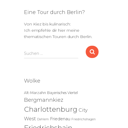
Eine Tour durch Berlin?
Von Kiez bis kulinarisch:
Ich empfehle dir hier meine
thematischen Touren durch Berlin.
S
Suchen …
u
c
h
e
Wolke
n
n
Alt-Marzahn
Bayerisches Viertel
a
Bergmannkiez
c
h
Charlottenburg
City
:
West
Friedenau
Dahlem
Friedrichshagen
Friedrichshain