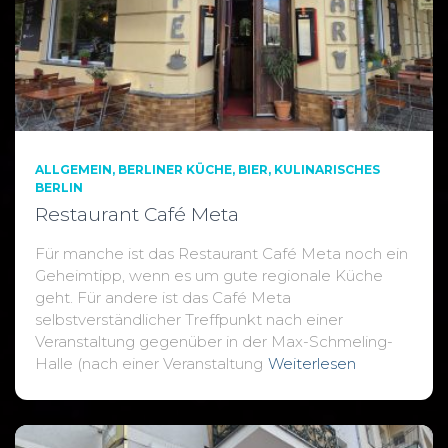
ALLGEMEIN
BERLINER KÜCHE
BIER
KULINARISCHES
BERLIN
Restaurant Café Meta
Für manche ist das Restaurant Café Meta noch ein
Geheimtipp, wenn es um gute regionale Küche
geht. Für andere ist das Café Meta
selbstverständlicher Treffpunkt nach einer
Veranstaltung gegenüber in der Max-Schmeling-
Halle (nach einer Veranstaltung
Weiterlesen