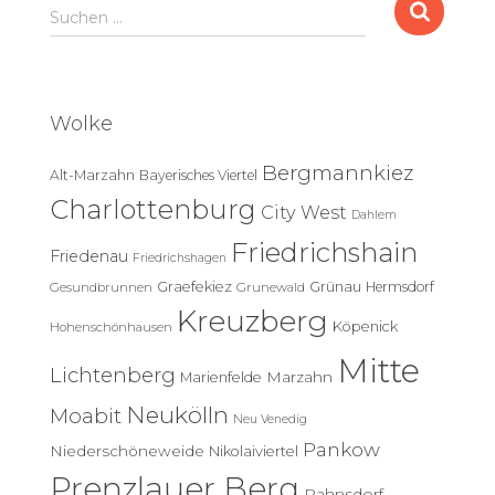
S
Suchen …
u
c
h
e
Wolke
n
n
Bergmannkiez
Alt-Marzahn
Bayerisches Viertel
a
c
Charlottenburg
City West
Dahlem
h
Friedrichshain
:
Friedenau
Friedrichshagen
Graefekiez
Grünau
Hermsdorf
Gesundbrunnen
Grunewald
Kreuzberg
Köpenick
Hohenschönhausen
Mitte
Lichtenberg
Marzahn
Marienfelde
Neukölln
Moabit
Neu Venedig
Pankow
Niederschöneweide
Nikolaiviertel
Prenzlauer Berg
Rahnsdorf