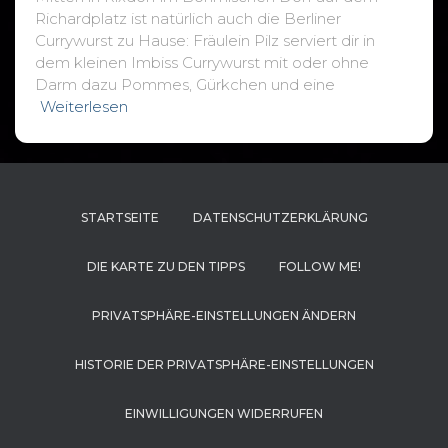
Richardplatz ist natürlich auch die Berliner
Currywurst zu Hause: Fräulein Pilz serviert dir in
dem kleinen Imbiss Currywurst mit oder ohne
Darm dazu Pommes, Gürkchen und eine
Weiterlesen
STARTSEITE
DATENSCHUTZERKLÄRUNG
DIE KARTE ZU DEN TIPPS
FOLLOW ME!
PRIVATSPHÄRE-EINSTELLUNGEN ÄNDERN
HISTORIE DER PRIVATSPHÄRE-EINSTELLUNGEN
EINWILLIGUNGEN WIDERRUFEN