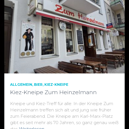
ALLGEMEIN
BIER
KIEZ-KNEIPE
Kiez-Kneipe Zum Heinzelmann
Kneipe und Kiez-Treff für alle: In der Kneipe Zum
Heinzelmann treffen sich alt und jung wie früher
zum Feierabend. Die Kneipe am Karl-Marx-Platz
gibt es seit mehr als 70 Jahren, so ganz genau weiß
das
Weiterlesen