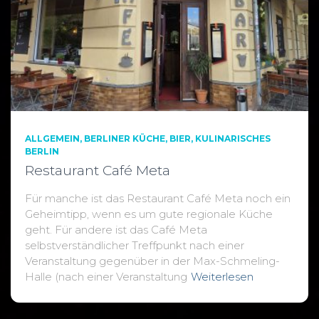
ALLGEMEIN
BERLINER KÜCHE
BIER
KULINARISCHES
BERLIN
Restaurant Café Meta
Für manche ist das Restaurant Café Meta noch ein
Geheimtipp, wenn es um gute regionale Küche
geht. Für andere ist das Café Meta
selbstverständlicher Treffpunkt nach einer
Veranstaltung gegenüber in der Max-Schmeling-
Halle (nach einer Veranstaltung
Weiterlesen