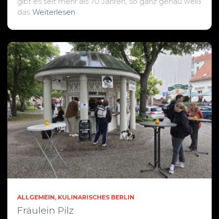
gibt es seit mehr als 70 Jahren, so ganz genau weiß
das
Weiterlesen
ALLGEMEIN
KULINARISCHES BERLIN
Fräulein Pilz