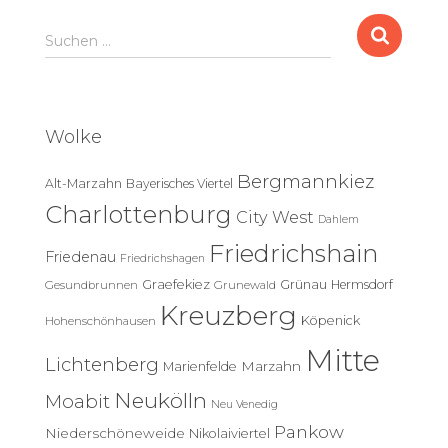
S
Suchen …
u
c
h
e
Wolke
n
n
Bergmannkiez
Alt-Marzahn
Bayerisches Viertel
a
c
Charlottenburg
City West
Dahlem
h
Friedrichshain
:
Friedenau
Friedrichshagen
Graefekiez
Grünau
Hermsdorf
Gesundbrunnen
Grunewald
Kreuzberg
Köpenick
Hohenschönhausen
Mitte
Lichtenberg
Marzahn
Marienfelde
Neukölln
Moabit
Neu Venedig
Pankow
Niederschöneweide
Nikolaiviertel