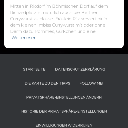
Mitten in Rixdorf im Böhmischen Dorf auf dem
Richardplatz ist natürlich auch die Berliner
Currywurst zu Hause: Fräulein Pilz serviert dir in
dem kleinen Imbiss Currywurst mit oder ohne
Darm dazu Pommes, Gürkchen und eine
Weiterlesen
STARTSEITE
DATENSCHUTZERKLÄRUNG
DIE KARTE ZU DEN TIPPS
FOLLOW ME!
PRIVATSPHÄRE-EINSTELLUNGEN ÄNDERN
HISTORIE DER PRIVATSPHÄRE-EINSTELLUNGEN
EINWILLIGUNGEN WIDERRUFEN