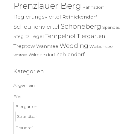
Prenzlauer Berg
Rahnsdorf
Regierungsviertel
Reinickendorf
Schöneberg
Scheunenviertel
Spandau
Tempelhof
Tiergarten
Tegel
Steglitz
Wedding
Treptow
Wannsee
Weißensee
Zehlendorf
Wilmersdorf
Westend
Kategorien
Allgemein
Bier
Biergarten
Strandbar
Brauerei