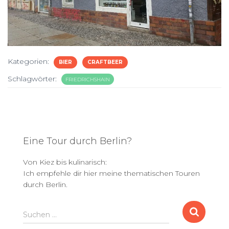
Kategorien:
BIER
CRAFTBEER
Schlagwörter:
FRIEDRICHSHAIN
Eine Tour durch Berlin?
Von Kiez bis kulinarisch:
Ich empfehle dir hier meine thematischen Touren
durch Berlin.
S
Suchen …
u