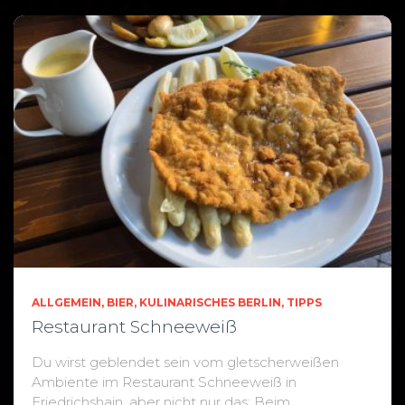
ALLGEMEIN
BIER
KULINARISCHES BERLIN
TIPPS
Restaurant Schneeweiß
Du wirst geblendet sein vom gletscherweißen
Ambiente im Restaurant Schneeweiß in
Friedrichshain, aber nicht nur das: Beim