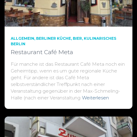
ALLGEMEIN
BERLINER KÜCHE
BIER
KULINARISCHES
BERLIN
Restaurant Café Meta
Für manche ist das Restaurant Café Meta noch ein
Geheimtipp, wenn es um gute regionale Küche
geht. Für andere ist das Café Meta
selbstverständlicher Treffpunkt nach einer
Veranstaltung gegenüber in der Max-Schmeling-
Halle (nach einer Veranstaltung
Weiterlesen