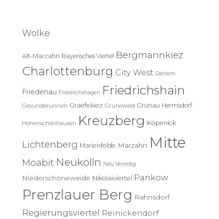
c
h
e
Wolke
n
n
Bergmannkiez
Alt-Marzahn
Bayerisches Viertel
a
c
Charlottenburg
City West
Dahlem
h
Friedrichshain
:
Friedenau
Friedrichshagen
Graefekiez
Grünau
Hermsdorf
Gesundbrunnen
Grunewald
Kreuzberg
Köpenick
Hohenschönhausen
Mitte
Lichtenberg
Marzahn
Marienfelde
Neukölln
Moabit
Neu Venedig
Pankow
Niederschöneweide
Nikolaiviertel
Prenzlauer Berg
Rahnsdorf
Regierungsviertel
Reinickendorf