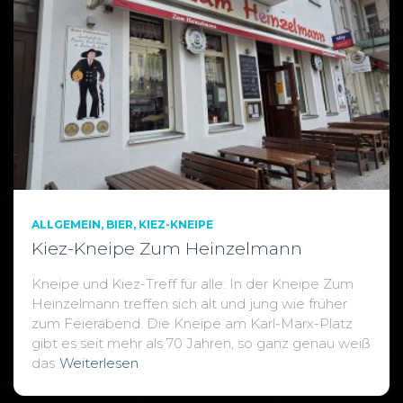
ALLGEMEIN
BIER
KIEZ-KNEIPE
Kiez-Kneipe Zum Heinzelmann
Kneipe und Kiez-Treff für alle: In der Kneipe Zum
Heinzelmann treffen sich alt und jung wie früher
zum Feierabend. Die Kneipe am Karl-Marx-Platz
gibt es seit mehr als 70 Jahren, so ganz genau weiß
das
Weiterlesen