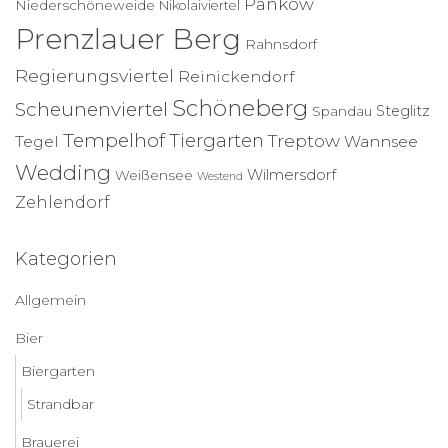
Pankow
Niederschöneweide
Nikolaiviertel
Prenzlauer Berg
Rahnsdorf
Regierungsviertel
Reinickendorf
Schöneberg
Scheunenviertel
Steglitz
Spandau
Tempelhof
Tiergarten
Treptow
Tegel
Wannsee
Wedding
Wilmersdorf
Weißensee
Westend
Zehlendorf
Kategorien
Allgemein
Bier
Biergarten
Strandbar
Brauerei