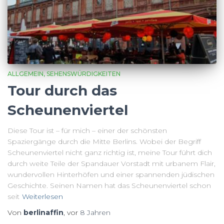
ALLGEMEIN
SEHENSWÜRDIGKEITEN
Tour durch das
Scheunenviertel
Diese Tour ist – für mich – einer der schönsten
Spaziergänge durch die Mitte Berlins. Wobei der Begriff
Scheunenviertel nicht ganz richtig ist, meine Tour führt dich
durch weite Teile der Spandauer Vorstadt mit urbanem Flair,
wundervollen Hinterhöfen und einer spannenden jüdischen
Geschichte. Seinen Namen hat das Scheunenviertel schon
seit
Weiterlesen
Von
berlinaffin
, vor
8 Jahren