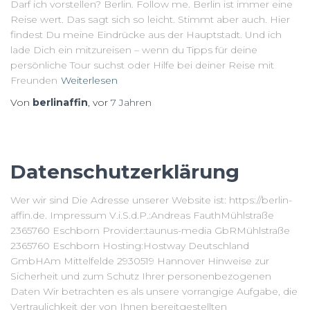
Darf ich vorstellen? Berlin. Follow me. Berlin ist immer eine
Reise wert. Das sagt sich so leicht. Stimmt aber auch. Hier
findest Du meine Eindrücke aus der Hauptstadt. Und ich
lade Dich ein mitzureisen – wenn du Tipps für deine
persönliche Tour suchst oder Hilfe bei deiner Reise mit
Freunden
Weiterlesen
Von
berlinaffin
, vor
7 Jahren
Datenschutzerklärung
Wer wir sind Die Adresse unserer Website ist: https://berlin-
affin.de. Impressum V.i.S.d.P.:Andreas FauthMühlstraße
2365760 Eschborn Provider:taunus-media GbRMühlstraße
2365760 Eschborn Hosting:Hostway Deutschland
GmbHAm Mittelfelde 2930519 Hannover Hinweise zur
Sicherheit und zum Schutz Ihrer personenbezogenen
Daten Wir betrachten es als unsere vorrangige Aufgabe, die
Vertraulichkeit der von Ihnen bereitgestellten