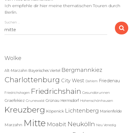
Ich empfehle dir hier meine thematischen Touren durch
Berlin.
Suchen …
S
u
c
h
e
Wolke
n
n
Bergmannkiez
Alt-Marzahn
Bayerisches Viertel
a
Charlottenburg
c
City West
Friedenau
Dahlem
h
Friedrichshain
:
Gesundbrunnen
Friedrichshagen
Graefekiez
Grünau
Hermsdorf
Grunewald
Hohenschönhausen
Kreuzberg
Lichtenberg
Köpenick
Marienfelde
Mitte
Neukölln
Moabit
Marzahn
Neu Venedig