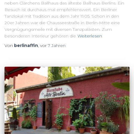
neben Clärchens Ballhaus das älteste Ballhaus Berlins. Ein
Besuch ist durchaus mal empfehlenswert. Ein Berliner
Tanzlokal mit Tradition aus dem Jahr 1905. Schon in den
20er Jahren war die Chausseestraße in Berlin-Mitte eine
Vergnügungsmeile mit diversen Tanzpalästen. Zum
besonderen Interieur gehören die
Weiterlesen
Von
berlinaffin
, vor
7 Jahren