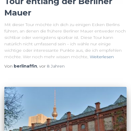
Tour entlang der Berliner
Mauer
Mit dieser Tour möchte ich dich zu einigen Ecken Berlins
führen, an denen die frühere Berliner Mauer entweder noch
sichtbar oder wenigstens spürbar ist. Diese Tour kann
natürlich nicht umfassend sein – ich wähle nur einige
wichtige oder interessante Punkte aus, die ich empfehlen
möchte. Wer noch mehr wissen möchte,
Weiterlesen
Von
berlinaffin
, vor
8 Jahren