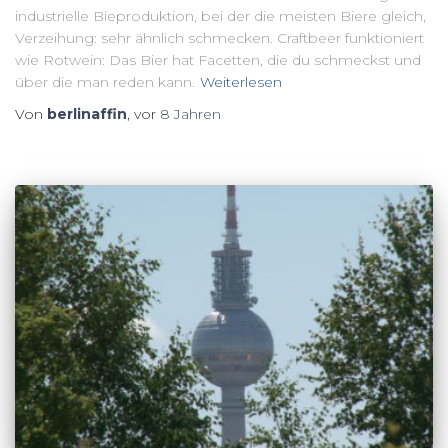
industrielle Bieproduktion, bei der die meisten Biere gleich,
Verzeihung: sehr ähnlich schmecken. Craftbeer funktioniert
wie Rotwein: Das Bier hat Facetten, die du schmeckst und
über die man reden kann.
Weiterlesen
Von
berlinaffin
, vor
8 Jahren