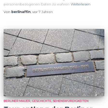
personenbezogenen Daten zu wahren
Weiterlesen
Von
berlinaffin
, vor
7 Jahren
BERLINER MAUER
GESCHICHTE
SEHENSWÜRDIGKEITEN