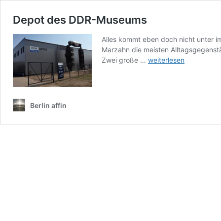
Depot des DDR-Museums
Alles kommt eben doch nicht unter 
Marzahn die meisten Alltagsgegenst
Depot
Zwei große …
weiterlesen
des
DDR-
Museums
Berlin affin